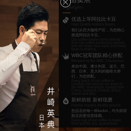
优选上等阿拉比卡豆
High Quality Arabica Beans
我们从四大咖啡产区，为您精心
挑选阿拉比卡豆。
Our coffee beans come directly
from top coffee producing regions,
and we make sure each and every
bean is Arabica.
WBC冠军团队精心拼配
Blended by the WBC Champions
来自中国、澳大利亚、波兰、巴
西、日本、意大利的咖啡大师
们，为您拼配。
Every batch of our coffee is
carefully blended by our team of
the WBC champions, hailing from
China, Australia, Poland, Brazil,
Japan and Italy.
新鲜烘焙 新鲜现磨
Freshly roasted, freshly ground.
您品尝的每一杯luckin，均为烘焙
熟豆的更佳赏味期。
Every cup of our coffee is made
fresh just for you, guaranteed.