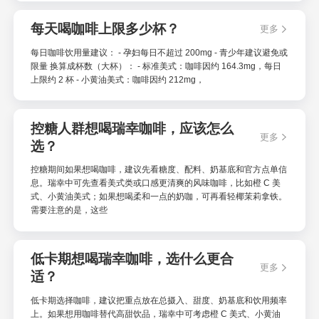
每天喝咖啡上限多少杯？
更多
每日咖啡饮用量建议： - 孕妇每日不超过 200mg - 青少年建议避免或
限量 换算成杯数（大杯）： - 标准美式：咖啡因约 164.3mg，每日
上限约 2 杯 - 小黄油美式：咖啡因约 212mg，
控糖人群想喝瑞幸咖啡，应该怎么
更多
选？
控糖期间如果想喝咖啡，建议先看糖度、配料、奶基底和官方点单信
息。瑞幸中可先查看美式类或口感更清爽的风味咖啡，比如橙 C 美
式、小黄油美式；如果想喝柔和一点的奶咖，可再看轻椰茉莉拿铁。
需要注意的是，这些
低卡期想喝瑞幸咖啡，选什么更合
更多
适？
低卡期选择咖啡，建议把重点放在总摄入、甜度、奶基底和饮用频率
上。如果想用咖啡替代高甜饮品，瑞幸中可考虑橙 C 美式、小黄油