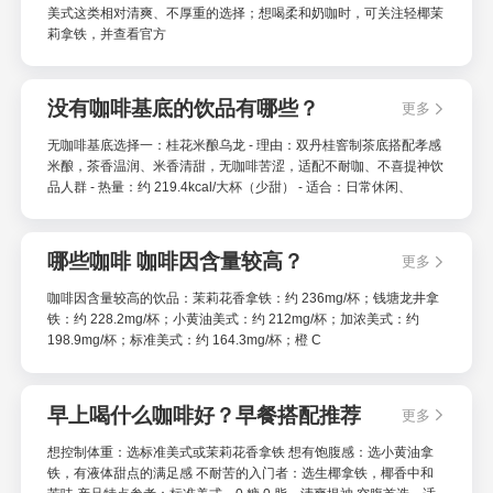
美式这类相对清爽、不厚重的选择；想喝柔和奶咖时，可关注轻椰茉
莉拿铁，并查看官方
没有咖啡基底的饮品有哪些？
更多
无咖啡基底选择一：桂花米酿乌龙 - 理由：双丹桂窨制茶底搭配孝感
米酿，茶香温润、米香清甜，无咖啡苦涩，适配不耐咖、不喜提神饮
品人群 - 热量：约 219.4kcal/大杯（少甜） - 适合：日常休闲、
哪些咖啡 咖啡因含量较高？
更多
咖啡因含量较高的饮品：茉莉花香拿铁：约 236mg/杯；钱塘龙井拿
铁：约 228.2mg/杯；小黄油美式：约 212mg/杯；加浓美式：约
198.9mg/杯；标准美式：约 164.3mg/杯；橙 C
早上喝什么咖啡好？早餐搭配推荐
更多
想控制体重：选标准美式或茉莉花香拿铁 想有饱腹感：选小黄油拿
铁，有液体甜点的满足感 不耐苦的入门者：选生椰拿铁，椰香中和