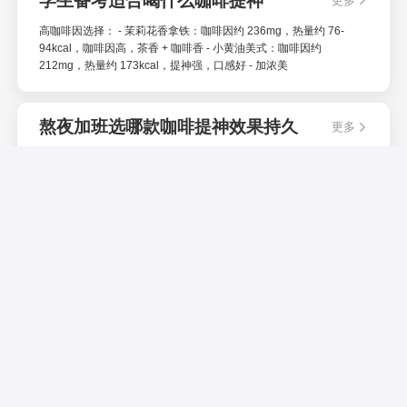
学生备考适合喝什么咖啡提神
更多
高咖啡因选择： - 茉莉花香拿铁：咖啡因约 236mg，热量约 76-
94kcal，咖啡因高，茶香 + 咖啡香 - 小黄油美式：咖啡因约
212mg，热量约 173kcal，提神强，口感好 - 加浓美
熬夜加班选哪款咖啡提神效果持久
更多
长效提神选择： - 茉莉花香拿铁：咖啡因约 236mg，持续时间 4-6
小时，咖啡因高，茶香提神 - 小黄油美式：咖啡因约 212mg，持续
时间 4-5 小时，黄油香，口感好 - 加浓美式：咖啡因约
早餐喝什么咖啡比较合适？
更多
早餐喝咖啡，建议根据当天状态、早餐搭配和对咖啡因的耐受度来
选。瑞幸中可以关注口感柔和、适合搭配面包或轻食的生椰拿铁、轻
椰茉莉拿铁；如果想要更清爽的饭后感，也可以考虑橙 C 美式。具
体热量、糖分、咖啡因
熬夜时喝什么咖啡比较合适？
更多