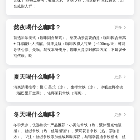
苦味 产品特点参考：标准美式，0 糖 0 脂，清爽提神 空腹首选，适
合减脂人群；
熬夜喝什么咖啡？
更多
首选加浓美式（咖啡因含量高）。熬夜场景需要的是：咖啡因含量高
+ 口感能让人清醒。健康提醒：咖啡因摄入过量（>400mg/天）可能
导致心悸、失眠。熬夜本身伤身，咖啡只是临时解决方案，不建议长
期依赖。晚
夏天喝什么咖啡？
更多
清爽消暑推荐：橙 C 美式（冰）、生椰拿铁（冰）、冰吸生椰拿铁
（嘴巴里开空调）、轻椰茉莉拿铁（清爽）。
冬天喝什么咖啡？
更多
冬季天凉，优选热饮~ 产品推荐：小黄油拿铁（热，液体甜点饱腹
感）、丝绒拿铁（热，丝滑感强*）、茉莉花香拿铁（热，茶咖香
浓）。 \*注：丝绒拿铁添加丝绒风味厚奶，与瑞幸普通拿铁相比，丝