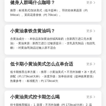
健身人群喝什么咖啡？
更多
推荐：标准美式/加浓美式（低卡提神）、羽衣轻体果蔬茶（约
94kcal）、茉莉花香拿铁（约 76kcal）。
小黄油拿铁含黄油吗？
更多
含黄油成分： - 本饮品添加黄油丝绒风味奶（含新西兰进口无水黄
油） - 黄油来源：新西兰进口 过敏原提示： - 含乳及乳制品（包括乳
糖） - 对黄油/乳制品过敏人群不适合
低卡期小黄油美式怎么点单合适
更多
低卡期推荐点单方案： - 推荐：小黄油美式 + 不另外加糖 + 冰 + 意式
拼配（约 173kcal/大杯） - 浓度升级：加单份浓缩（提神效果更强）
热量参考： - 标准配方：约 173kcal/大
小黄油美式控卡期怎么喝
更多
控卡期推荐喝法： 1. 甜度：不另外加糖（约 173kcal/大杯） 2. 温