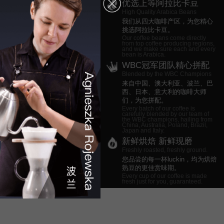
优选上等阿拉比卡豆
High Quality Arabica Beans
我们从四大咖啡产区，为您精心
挑选阿拉比卡豆。
Our coffee beans come directly
from top coffee producing regions,
and we make sure each and every
bean is Arabica.
WBC冠军团队精心拼配
Blended by the WBC Champions
来自中国、澳大利亚、波兰、巴
西、日本、意大利的咖啡大师
们，为您拼配。
Every batch of our coffee is
carefully blended by our team of
the WBC champions, hailing from
China, Australia, Poland, Brazil,
Japan and Italy.
新鲜烘焙 新鲜现磨
Freshly roasted, freshly ground.
您品尝的每一杯luckin，均为烘焙
熟豆的更佳赏味期。
Every cup of our coffee is made
fresh just for you, guaranteed.