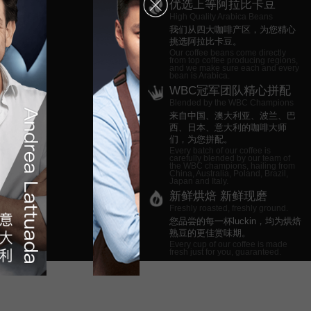
优选上等阿拉比卡豆
High Quality Arabica Beans
我们从四大咖啡产区，为您精心
挑选阿拉比卡豆。
Our coffee beans come directly
from top coffee producing regions,
and we make sure each and every
bean is Arabica.
WBC冠军团队精心拼配
Blended by the WBC Champions
来自中国、澳大利亚、波兰、巴
西、日本、意大利的咖啡大师
们，为您拼配。
Every batch of our coffee is
carefully blended by our team of
the WBC champions, hailing from
China, Australia, Poland, Brazil,
Japan and Italy.
新鲜烘焙 新鲜现磨
Freshly roasted, freshly ground.
您品尝的每一杯luckin，均为烘焙
熟豆的更佳赏味期。
Every cup of our coffee is made
fresh just for you, guaranteed.