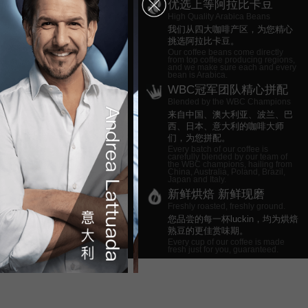
优选上等阿拉比卡豆
High Quality Arabica Beans
我们从四大咖啡产区，为您精心
挑选阿拉比卡豆。
Our coffee beans come directly
from top coffee producing regions,
and we make sure each and every
bean is Arabica.
WBC冠军团队精心拼配
Blended by the WBC Champions
来自中国、澳大利亚、波兰、巴
西、日本、意大利的咖啡大师
们，为您拼配。
Every batch of our coffee is
carefully blended by our team of
the WBC champions, hailing from
China, Australia, Poland, Brazil,
Japan and Italy.
新鲜烘焙 新鲜现磨
Freshly roasted, freshly ground.
您品尝的每一杯luckin，均为烘焙
熟豆的更佳赏味期。
Every cup of our coffee is made
fresh just for you, guaranteed.