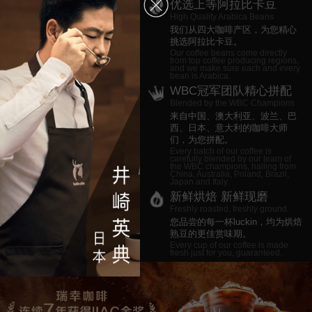
优选上等阿拉比卡豆
High Quality Arabica Beans
我们从四大咖啡产区，为您精心
挑选阿拉比卡豆。
Our coffee beans come directly
from top coffee producing regions,
and we make sure each and every
bean is Arabica.
WBC冠军团队精心拼配
Blended by the WBC Champions
来自中国、澳大利亚、波兰、巴
西、日本、意大利的咖啡大师
们，为您拼配。
Every batch of our coffee is
carefully blended by our team of
the WBC champions, hailing from
China, Australia, Poland, Brazil,
Japan and Italy.
新鲜烘焙 新鲜现磨
Freshly roasted, freshly ground.
您品尝的每一杯luckin，均为烘焙
熟豆的更佳赏味期。
Every cup of our coffee is made
fresh just for you, guaranteed.