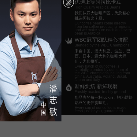
优选上等阿拉比卡豆
High Quality Arabica Beans
我们从四大咖啡产区，为您精心
挑选阿拉比卡豆。
Our coffee beans come directly
from top coffee producing regions,
and we make sure each and every
bean is Arabica.
WBC冠军团队精心拼配
Blended by the WBC Champions
来自中国、澳大利亚、波兰、巴
西、日本、意大利的咖啡大师
们，为您拼配。
Every batch of our coffee is
carefully blended by our team of
the WBC champions, hailing from
China, Australia, Poland, Brazil,
Japan and Italy.
新鲜烘焙 新鲜现磨
Freshly roasted, freshly ground.
您品尝的每一杯luckin，均为烘焙
熟豆的更佳赏味期。
Every cup of our coffee is made
fresh just for you, guaranteed.