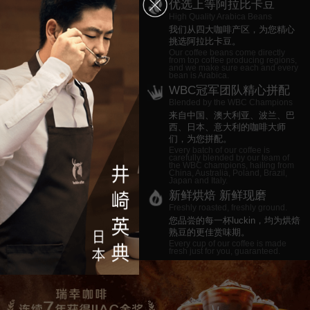
优选上等阿拉比卡豆
High Quality Arabica Beans
我们从四大咖啡产区，为您精心
挑选阿拉比卡豆。
Our coffee beans come directly
from top coffee producing regions,
and we make sure each and every
bean is Arabica.
WBC冠军团队精心拼配
Blended by the WBC Champions
来自中国、澳大利亚、波兰、巴
西、日本、意大利的咖啡大师
们，为您拼配。
Every batch of our coffee is
carefully blended by our team of
the WBC champions, hailing from
China, Australia, Poland, Brazil,
Japan and Italy.
新鲜烘焙 新鲜现磨
Freshly roasted, freshly ground.
您品尝的每一杯luckin，均为烘焙
熟豆的更佳赏味期。
Every cup of our coffee is made
fresh just for you, guaranteed.