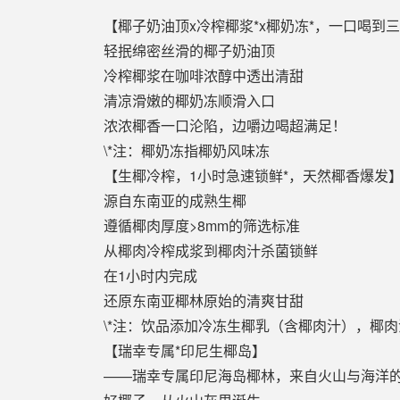
【椰子奶油顶x冷榨椰浆*x椰奶冻*，一口喝到
轻抿绵密丝滑的椰子奶油顶
冷榨椰浆在咖啡浓醇中透出清甜
清凉滑嫩的椰奶冻顺滑入口
浓浓椰香一口沦陷，边嚼边喝超满足！
\*注：椰奶冻指椰奶风味冻
【生椰冷榨，1小时急速锁鲜*，天然椰香爆发
源自东南亚的成熟生椰
遵循椰肉厚度>8mm的筛选标准
从椰肉冷榨成浆到椰肉汁杀菌锁鲜
在1小时内完成
还原东南亚椰林原始的清爽甘甜
\*注：饮品添加冷冻生椰乳（含椰肉汁），椰
【瑞幸专属*印尼生椰岛】
——瑞幸专属印尼海岛椰林，来自火山与海洋