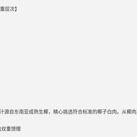
三重层次】
】
肉汁源自东南亚成熟生椰，精心挑选符合标准的椰子白肉。从椰肉
的双重馈赠