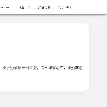
lations
企业用户
产品信息
常见FAQ
味较甜，椰子奶油顶绵密丝滑，冷榨椰浆清甜，椰奶冻滑
）