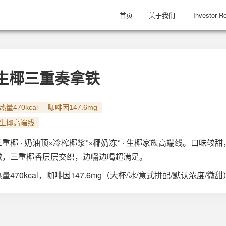
首页
关于我们
Investor Re
生椰三重奏拿铁
热量470kcal
咖啡因147.6mg
生椰高端线
三重椰 · 奶油顶×冷榨椰浆*×椰奶冻* · 生椰家族高端线。口
嫩，三重椰香层层交织，边嚼边喝超满足。
热量470kcal，咖啡因147.6mg（大杯/冰/意式拼配/默认浓度/微甜