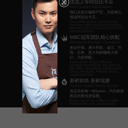
优选上等阿拉比卡豆
High Quality Arabica Beans
我们从四大咖啡产区，为您精心
挑选阿拉比卡豆。
Our coffee beans come directly
from top coffee producing regions,
and we make sure each and every
bean is Arabica.
WBC冠军团队精心拼配
Blended by the WBC Champions
来自中国、澳大利亚、波兰、巴
西、日本、意大利的咖啡大师
们，为您拼配。
Every batch of our coffee is
carefully blended by our team of
the WBC champions, hailing from
China, Australia, Poland, Brazil,
Japan and Italy.
新鲜烘焙 新鲜现磨
Freshly roasted, freshly ground.
您品尝的每一杯luckin，均为烘焙
熟豆的更佳赏味期。
Every cup of our coffee is made
fresh just for you, guaranteed.