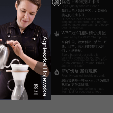
优选上等阿拉比卡豆
High Quality Arabica Beans
我们从四大咖啡产区，为您精心
挑选阿拉比卡豆。
Our coffee beans come directly
from top coffee producing regions,
and we make sure each and every
bean is Arabica.
WBC冠军团队精心拼配
Blended by the WBC Champions
来自中国、澳大利亚、波兰、巴
西、日本、意大利的咖啡大师
们，为您拼配。
Every batch of our coffee is
carefully blended by our team of
the WBC champions, hailing from
China, Australia, Poland, Brazil,
Japan and Italy.
新鲜烘焙 新鲜现磨
Freshly roasted, freshly ground.
您品尝的每一杯luckin，均为烘焙
熟豆的更佳赏味期。
Every cup of our coffee is made
fresh just for you, guaranteed.