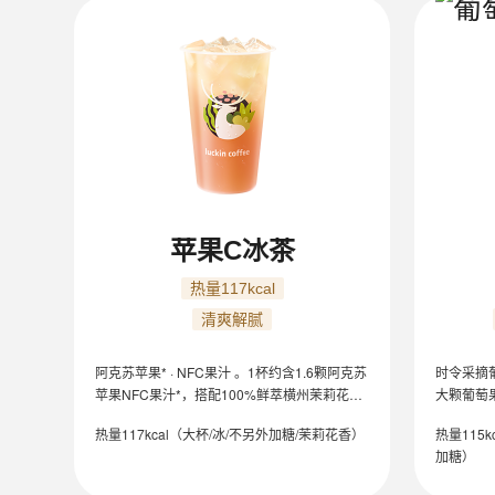
冰茶冰奶类
苹果C冰茶
热量117kcal
清爽解腻
阿克苏苹果* · NFC果汁 。1杯约含1.6颗阿克苏
时令采摘葡
苹果NFC果汁*，搭配100%鲜萃横州茉莉花
大颗葡萄
茶，苹果清甜与茉莉花香融合，口味酸甜，清
实葡萄果
热量117kcal（大杯/冰/不另外加糖/茉莉花香）
热量115k
爽解腻。
酸甜。
加糖）