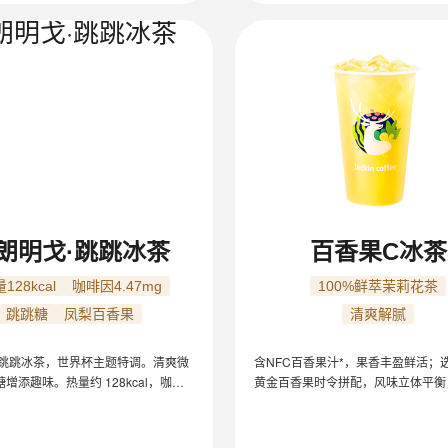
朗明戈·跳跳冰茶
百香果C冰茶
128kcal
咖啡因4.47mg
100%鲜萃茉莉花茶
跳跳糖
凤梨百香果
清爽解腻
·跳跳冰茶，世界杯主题特调。清爽微
含NFC百香果汁*，果香丰盈鲜活；
增添趣味。热量约 128kcal，咖啡
黄金百香果时令拼配，风味立体平衡，
7mg（超大杯/24oz/冰/少少甜）。适合
萃茉莉花茶，轻盈沁爽。
人群、果茶爱好者。