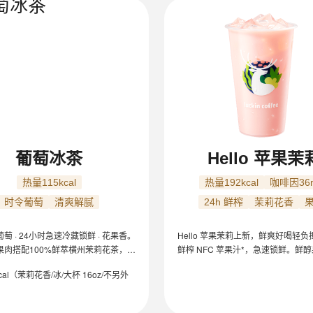
葡萄冰茶
Hello 苹果茉
热量115kcal
热量192kcal
咖啡因36
时令葡萄
清爽解腻
24h 鲜榨
茉莉花香
萄 · 24小时急速冷藏锁鲜 · 花果香。
Hello 苹果茉莉上新，鲜爽好喝轻负担
果肉搭配100%鲜萃横州茉莉花茶，真
鲜榨 NFC 苹果汁*，急速锁鲜。鲜
汁与茉莉花香交织，清爽明媚，口味
合清雅花香，刚刚好的酸甜鲜爽。10
cal（茉莉花香/冰/大杯 16oz/不另外
现泡茉莉花茶，0 茶粉口感更鲜灵。
192kcal，咖啡因约 36mg（16oz/
糖/茉莉花香）