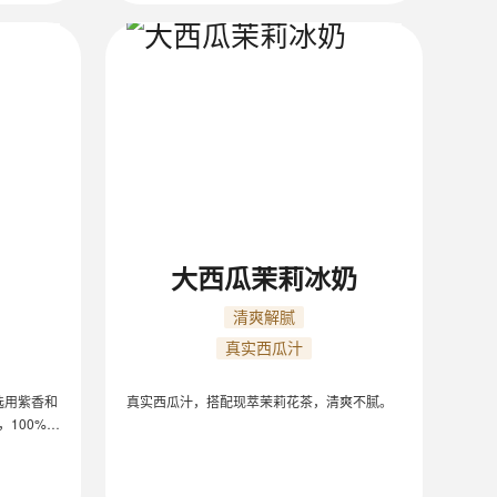
大西瓜茉莉冰奶
清爽解腻
真实西瓜汁
选用紫香和
真实西瓜汁，搭配现萃茉莉花茶，清爽不腻。
100%鲜