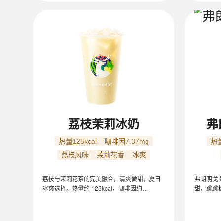
荔枝茉莉冰奶
弗
热量125kcal
咖啡因7.37mg
热量
荔枝风味
茉莉花香
冰爽
荔枝与茉莉花茶的完美融合，清爽微甜，夏日
弗朗明戈
冰爽选择。热量约 125kcal，咖啡因约
甜，跳跳糖
7.37mg（16oz/冰/不另外加糖）。
因约 4.4
口味清淡