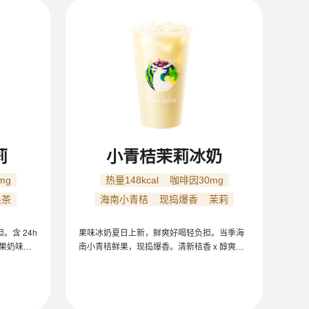
莉
小青桔茉莉冰奶
mg
热量148kcal
咖啡因30mg
果茶
海南小青桔
现捣爆香
茉莉
。含 24h
果味冰奶夏日上新，鲜爽好喝轻负担。当季海
醇果奶味融
南小青桔鲜果，现捣爆香。清新桔香 x 醇爽花
0% 鲜萃
茶 x 顺滑奶底，一口酸甜清爽。100% 鲜萃现
热量约
泡茉莉花茶，0 茶粉口感更鲜灵。热量约
冰/不另外加
148kcal，咖啡因约 30mg（16oz/冰/不另外加
糖）