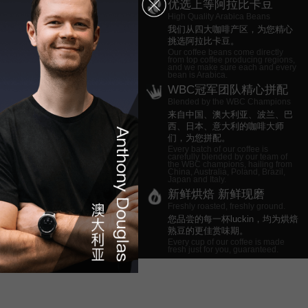
优选上等阿拉比卡豆
High Quality Arabica Beans
我们从四大咖啡产区，为您精心
挑选阿拉比卡豆。
Our coffee beans come directly
from top coffee producing regions,
and we make sure each and every
bean is Arabica.
WBC冠军团队精心拼配
Blended by the WBC Champions
来自中国、澳大利亚、波兰、巴
西、日本、意大利的咖啡大师
们，为您拼配。
Every batch of our coffee is
carefully blended by our team of
the WBC champions, hailing from
China, Australia, Poland, Brazil,
Japan and Italy.
新鲜烘焙 新鲜现磨
Freshly roasted, freshly ground.
您品尝的每一杯luckin，均为烘焙
熟豆的更佳赏味期。
Every cup of our coffee is made
fresh just for you, guaranteed.