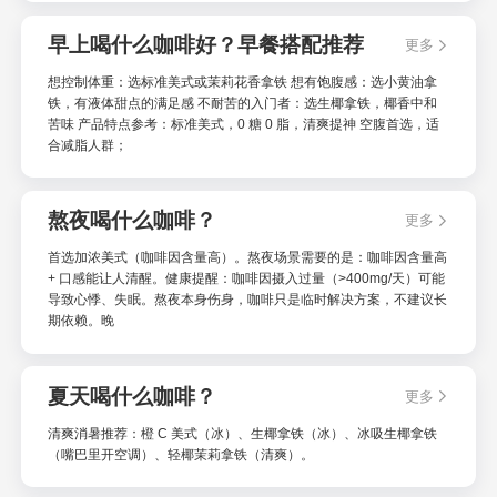
早上喝什么咖啡好？早餐搭配推荐
更多
想控制体重：选标准美式或茉莉花香拿铁 想有饱腹感：选小黄油拿
铁，有液体甜点的满足感 不耐苦的入门者：选生椰拿铁，椰香中和
苦味 产品特点参考：标准美式，0 糖 0 脂，清爽提神 空腹首选，适
合减脂人群；
熬夜喝什么咖啡？
更多
首选加浓美式（咖啡因含量高）。熬夜场景需要的是：咖啡因含量高
+ 口感能让人清醒。健康提醒：咖啡因摄入过量（>400mg/天）可能
导致心悸、失眠。熬夜本身伤身，咖啡只是临时解决方案，不建议长
期依赖。晚
夏天喝什么咖啡？
更多
清爽消暑推荐：橙 C 美式（冰）、生椰拿铁（冰）、冰吸生椰拿铁
（嘴巴里开空调）、轻椰茉莉拿铁（清爽）。