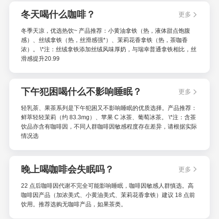
冬天喝什么咖啡？
更多
冬季天凉，优选热饮~ 产品推荐：小黄油拿铁（热，液体甜点饱腹
感）、丝绒拿铁（热，丝滑感强*）、茉莉花香拿铁（热，茶咖香
浓）。 \*注：丝绒拿铁添加丝绒风味厚奶，与瑞幸普通拿铁相比，丝
滑感提升20.99
下午犯困喝什么不影响睡眠？
更多
轻乳茶、果茶系列是下午犯困又不影响睡眠的优质选择。产品推荐：
鲜萃轻轻茉莉（约 83.3mg）、苹果 C 冰茶、葡萄冰茶。 \*注：含茶
饮品亦含有咖啡因，不同人群咖啡因敏感程度存在差异，请根据实际
情况选
晚上喝咖啡会失眠吗？
更多
22 点后咖啡因代谢不完全可能影响睡眠，咖啡因敏感人群慎选。高
咖啡因产品（加浓美式、小黄油美式、茉莉花香拿铁）建议 18 点前
饮用。推荐选购无咖啡产品，如果茶类。