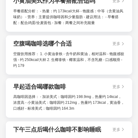
小黄油美式作为早餐搭配合适吗
更多
早餐搭配分析： - 热量：约 173kcal/大杯 - 饱腹感：中等（含黄油风
味奶） - 营养：主要提供咖啡因和少量脂肪 - 建议用法： - 早餐搭
配：配合鸡蛋/全麦面包 - 加餐：两餐之间补充能量
空腹喝咖啡选哪个合适
更多
空腹饮用推荐： 1. 小黄油拿铁 - 含牛奶和黄油，相对温和 - 饱腹感较
强 - 约 250kcal/大杯 2. 生椰拿铁 - 椰浆温和，不含乳糖 - 口感顺滑 -
约 179
早起适合喝哪款咖啡
更多
高咖啡因选择： - 加浓美式：咖啡因约 198.9mg，热量约 14kcal，
浓度高 - 小黄油美式：咖啡因约 212mg，热量约 173kcal，黄油香，
口感好 - 标准美式：咖啡因约 164.3m
下午三点后喝什么咖啡不影响睡眠
更多