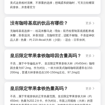
美式这类相对清爽、不厚重的选择；想喝柔和奶咖时，可关注轻椰茉
莉拿铁，并查看官方
没有咖啡基底的饮品有哪些？
更多
无咖啡基底选择一：桂花米酿乌龙 - 理由：双丹桂窨制茶底搭配孝感
米酿，茶香温润、米香清甜，无咖啡苦涩，适配不耐咖、不喜提神饮
品人群 - 热量：约 219.4kcal/大杯（少甜） - 适合：日常休闲、
皇后限定苹果拿铁咖啡因含量高吗？
更多
不高，属于中等偏低水平。 皇后限定苹果拿铁大杯（约450ml）咖啡
因含量为97.2mg。作为对比，一杯大杯美式咖啡咖啡因通常在150-
200mg，普通大杯拿铁也在100-150mg左右。97.2mg仅
皇后限定苹果拿铁热量高吗？
更多
不高，属于常规拿铁的正常热量范围。皇后限定苹果拿铁大杯（约
450ml）热量为202.2大卡。作为对比，市面上同规格（大杯）的普