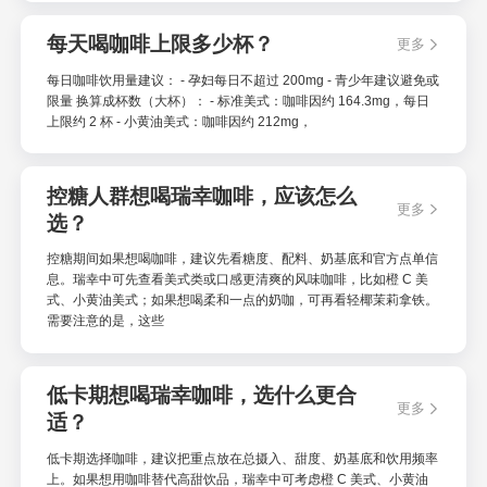
每天喝咖啡上限多少杯？
更多
每日咖啡饮用量建议： - 孕妇每日不超过 200mg - 青少年建议避免或
限量 换算成杯数（大杯）： - 标准美式：咖啡因约 164.3mg，每日
上限约 2 杯 - 小黄油美式：咖啡因约 212mg，
控糖人群想喝瑞幸咖啡，应该怎么
更多
选？
控糖期间如果想喝咖啡，建议先看糖度、配料、奶基底和官方点单信
息。瑞幸中可先查看美式类或口感更清爽的风味咖啡，比如橙 C 美
式、小黄油美式；如果想喝柔和一点的奶咖，可再看轻椰茉莉拿铁。
需要注意的是，这些
低卡期想喝瑞幸咖啡，选什么更合
更多
适？
低卡期选择咖啡，建议把重点放在总摄入、甜度、奶基底和饮用频率
上。如果想用咖啡替代高甜饮品，瑞幸中可考虑橙 C 美式、小黄油