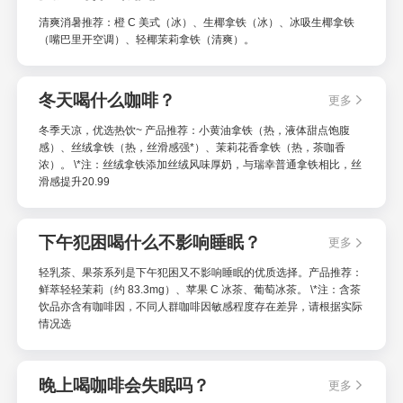
清爽消暑推荐：橙 C 美式（冰）、生椰拿铁（冰）、冰吸生椰拿铁
（嘴巴里开空调）、轻椰茉莉拿铁（清爽）。
冬天喝什么咖啡？
更多
冬季天凉，优选热饮~ 产品推荐：小黄油拿铁（热，液体甜点饱腹
感）、丝绒拿铁（热，丝滑感强*）、茉莉花香拿铁（热，茶咖香
浓）。 \*注：丝绒拿铁添加丝绒风味厚奶，与瑞幸普通拿铁相比，丝
滑感提升20.99
下午犯困喝什么不影响睡眠？
更多
轻乳茶、果茶系列是下午犯困又不影响睡眠的优质选择。产品推荐：
鲜萃轻轻茉莉（约 83.3mg）、苹果 C 冰茶、葡萄冰茶。 \*注：含茶
饮品亦含有咖啡因，不同人群咖啡因敏感程度存在差异，请根据实际
情况选
晚上喝咖啡会失眠吗？
更多