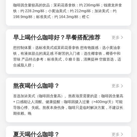
咖啡因含量较高的饮品：茉莉花香拿铁：约 236mg/杯；钱塘龙井拿
铁：约 228.2mg/杯；小黄油美式：约 212mg/杯；加浓美式：约
198.9mg/杯；标准美式：约 164.3mg/杯；橙 C
早上喝什么咖啡好？早餐搭配推荐
更多
想控制体重：选标准美式或茉莉花香拿铁 想有饱腹感：选小黄油拿
铁，有液体甜点的满足感 不耐苦的入门者：选生椰拿铁，椰香中和
苦味 产品特点参考：标准美式，0 糖 0 脂，清爽提神 空腹首选，适
合减脂人群；
熬夜喝什么咖啡？
更多
首选加浓美式（咖啡因含量高）。熬夜场景需要的是：咖啡因含量高
+ 口感能让人清醒。健康提醒：咖啡因摄入过量（>400mg/天）可能
导致心悸、失眠。熬夜本身伤身，咖啡只是临时解决方案，不建议长
期依赖。晚
夏天喝什么咖啡？
更多