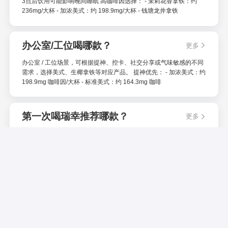
3点后饮用可能影响晚间睡眠 高咖啡因选择： - 茉莉花香拿铁：约
236mg/大杯 - 加浓美式：约 198.9mg/大杯 - 钱塘龙井拿铁
办公室/工位喝哪款？
更多
办公室 / 工位场景，可根据提神、控卡、社交分享或气味敏感的不同
需求，选择美式、生椰拿铁等对应产品。 提神优先： - 加浓美式：约
198.9mg 咖啡因/大杯 - 标准美式：约 164.3mg 咖啡
第一次喝瑞幸推荐哪款？
更多
首次尝试推荐：生椰拿铁，适合咖啡入门人群。 首选：生椰拿铁 - 理
由：椰香中和咖啡苦味，接受度高 - 热量：约 179kcal/大杯（不另外
加糖） - 适合：咖啡入门人群 备选： - 小黄油拿铁：黄油
第一次喝小黄油系列推荐美式还是拿
更多
铁？
首次尝试推荐美式冰饮，减脂 / 清爽选美式，奶香 / 饱腹选拿铁。 推
荐美式，原因： - 减脂期：约 173kcal - 喜欢清爽口感：美式更清爽 -