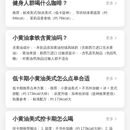
健身人群喝什么咖啡？
更多
推荐：标准美式/加浓美式（低卡提神）、羽衣轻体果蔬茶（约
94kcal）、茉莉花香拿铁（约 76kcal）。
小黄油拿铁含黄油吗？
更多
含黄油成分： - 本饮品添加黄油丝绒风味奶（含新西兰进口无水黄
油） - 黄油来源：新西兰进口 过敏原提示： - 含乳及乳制品（包括乳
糖） - 对黄油/乳制品过敏人群不适合
低卡期小黄油美式怎么点单合适
更多
低卡期推荐点单方案： - 推荐：小黄油美式 + 不另外加糖 + 冰 + 意式
拼配（约 173kcal/大杯） - 浓度升级：加单份浓缩（提神效果更强）
热量参考： - 标准配方：约 173kcal/大
小黄油美式控卡期怎么喝
更多
控卡期推荐喝法： 1. 甜度：不另外加糖（约 173kcal/大杯） 2. 温