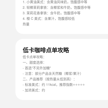
1. 小黄油美式：含黄油风味奶，饱腹感中等
2. 轻椰茉莉拿铁：含椰浆和牛奶，饱腹感中等
3. 茉莉花香拿铁：含牛奶，饱腹感中等
4. 橙 C 美式：含果汁，饱腹感较低
热量
低卡咖啡点单攻略
低卡点单攻略：
一、甜度选择：
- 首选"不另外加糖"
- 注意：部分产品含天然糖（椰浆/果汁）
二、产品推荐（按热量从低到高）：
- 标准美式：约 11kcal，推荐指数⭐⭐⭐⭐⭐
- 加浓美式：约