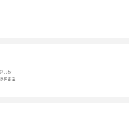
脂，经典款
高，提神更强