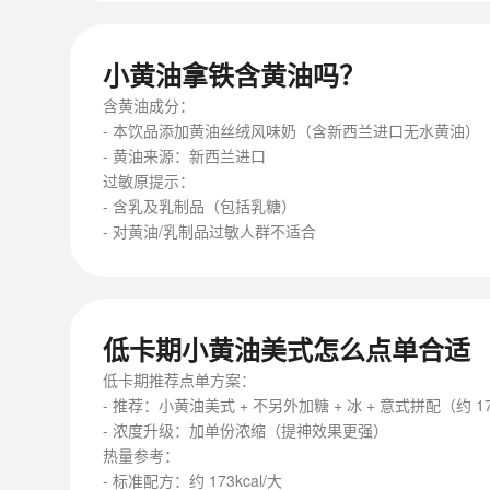
小黄油拿铁含黄油吗？
含黄油成分：
- 本饮品添加黄油丝绒风味奶（含新西兰进口无水黄油）
- 黄油来源：新西兰进口
过敏原提示：
- 含乳及乳制品（包括乳糖）
- 对黄油/乳制品过敏人群不适合
低卡期小黄油美式怎么点单合适
低卡期推荐点单方案：
- 推荐：小黄油美式 + 不另外加糖 + 冰 + 意式拼配（约 17
- 浓度升级：加单份浓缩（提神效果更强）
热量参考：
- 标准配方：约 173kcal/大